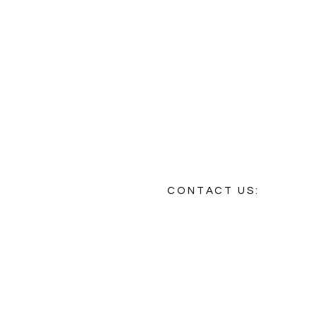
CONTACT US:
Tel :
+33 (0)9 72 43 33 05
E-mail:
contact@connectedphotos.c
6 rue Notre-Dame-de-Nazareth
75003 Paris - France